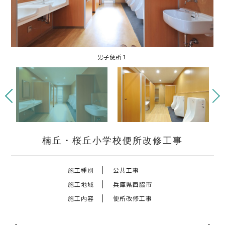
男子便所１
男子便所２
女子便所１
女子便所２
楠丘・桜丘小学校便所改修工事
施工種別
公共工事
施工地域
兵庫県西脇市
施工内容
便所改修工事