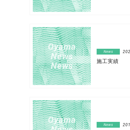
Oyama
202
News
News
施工実績
News
Oyama
201
News
News