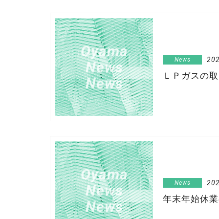
Oyama
202
News
News
ＬＰガスの取
News
Oyama
202
News
News
年末年始休業
News