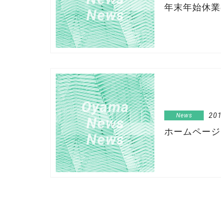
年末年始休業
News
Oyama
201
News
News
ホームページ
News